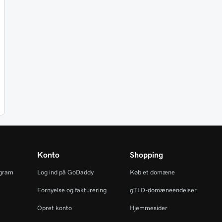
Konto
Shopping
ogram
Log ind på GoDaddy
Køb et domæne
Fornyelse og fakturering
gTLD-domæneendelser
Opret konto
Hjemmesider