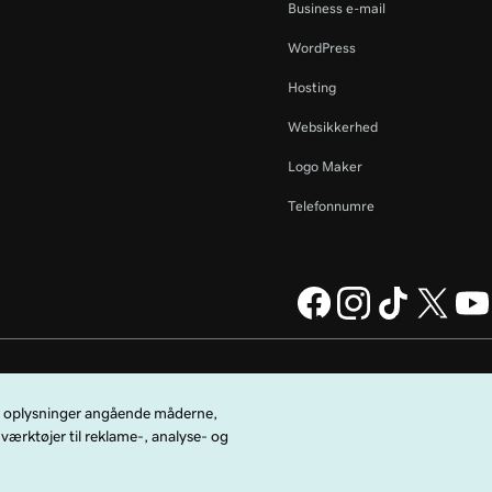
Business e-mail
WordPress
Hosting
Websikkerhed
Logo Maker
Telefonnumre
Daddy Operating Company,
Juridisk meddelelse
Anonymitetspolitik
Cookies
icebetingelser
.
Undlad at sælge mine personoplysninger