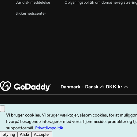
Juridisk meddelelse
Oplysningspolitik om domæneregistrerin
Sikkerhedscenter
Danmark - Dansk
DKK kr
Copyright © 1999 - 2026 GoDaddy Operating Company, LLC. Alle rettigheder
LLC i USA og andre lande. "GO"-logoet er et registreret varemærke tilhøren
Brug af denne hjemmeside er underlagt udtrykkelige brugsbetingelser. Ved at 