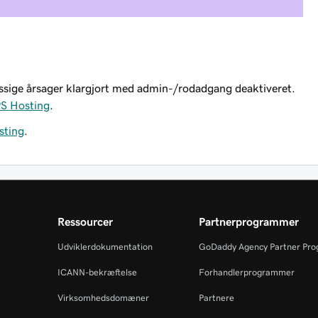
ssige årsager klargjort med admin-/rodadgang deaktiveret.
PS Hosting
.
sting
.
Ressourcer
Partnerprogrammer
Udviklerdokumentation
GoDaddy Agency Partner Pr
ICANN-bekræftelse
Forhandlerprogrammer
Virksomhedsdomæner
Partnere