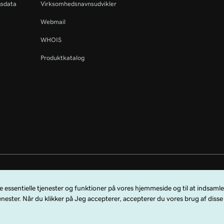
gsdata
Virksomhedsnavnsudvikler
Webmail
WHOIS
Produktkatalog
 forbeholdes. GoDaddy-ordmærket er et registreret varemærke tilhørende Go
de GoDaddy.com, LLC i USA.
bruge denne hjemmeside accepterer du, at du er bundet af disse
generelle serv