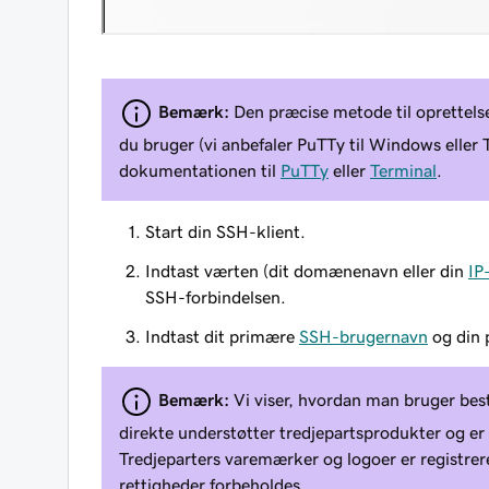
Bemærk:
Den præcise metode til oprettelse
du bruger (vi anbefaler PuTTy til Windows eller T
dokumentationen til
PuTTy
eller
Terminal
.
Start din SSH-klient.
Indtast værten (dit domænenavn eller din
IP
SSH-forbindelsen.
Indtast dit primære
SSH-brugernavn
og din
Bemærk:
Vi viser, hvordan man bruger bes
direkte understøtter tredjepartsprodukter og er i
Tredjeparters varemærker og logoer er registrer
rettigheder forbeholdes.