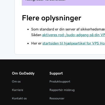
Flere oplysninger
Som standard er din server af sikkerhedsmæ
Sådan
aktiveres rod-/sudo-adgang på din V
Her er
startsiden til hjælpeartikel for VPS Ho
Om GoDaddy
Support
Om os
Produktsupport
Karriere
Rapportér misbrug
Kontakt os
Ressourcer