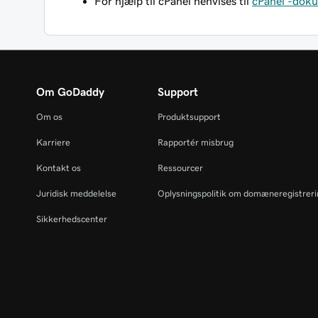
For hjælp til cPanel henvises til
cPanel -doku
Om GoDaddy
Support
Om os
Produktsupport
Karriere
Rapportér misbrug
Kontakt os
Ressourcer
Juridisk meddelelse
Oplysningspolitik om domæneregistrer
Sikkerhedscenter