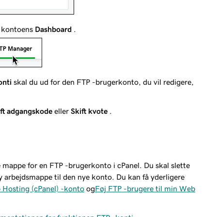
 i kontoens
Dashboard
.
onti
skal du ud for den FTP -brugerkonto, du vil redigere,
ift adgangskode
eller
Skift kvote
.
e mappe for en FTP -brugerkonto i cPanel. Du skal slette
y arbejdsmappe til den nye konto. Du kan få yderligere
 Hosting (cPanel) -konto
og
Føj FTP -brugere til min Web