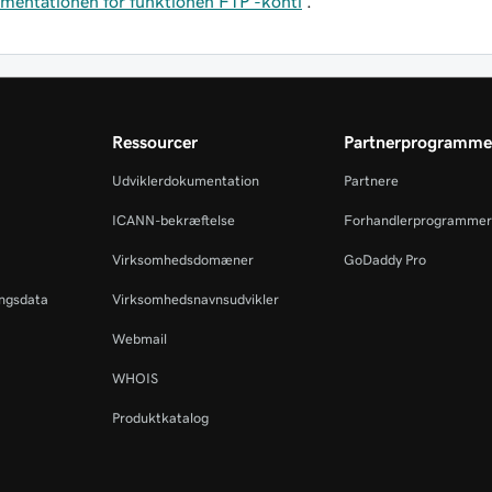
mentationen for funktionen FTP -konti
.
Ressourcer
Partnerprogramme
Udviklerdokumentation
Partnere
ICANN-bekræftelse
Forhandlerprogrammer
Virksomhedsdomæner
GoDaddy Pro
ingsdata
Virksomhedsnavnsudvikler
Webmail
WHOIS
Produktkatalog