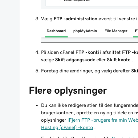
Vælg
FTP -administration
øverst til venstre
På siden cPanel
FTP -konti
i afsnittet
FTP -k
vælge
Skift adgangskode
eller
Skift kvote
.
Foretag dine ændringer, og vælg derefter
Sk
Flere oplysninger
Du
kan ikke
redigere stien til den fungerend
brugerkontoen, oprette en ny og tildele en n
oplysninger i
Fjern FTP -brugere fra min Web
Hosting (cPanel) -konto
.