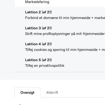
Markedsføring
Lektion 2 (af 21)
Forbind et domæne til min hjemmeside + marke
Lektion 3 (af 21)
Skift mine profiloplysninger på mit Hjemmesider
Lektion 4 (af 21)
Tilføj cookies og sporing til min hjemmeside + 
Lektion 5 (af 21)
Tilføj en privatlivspolitik
Lektion 6 (af 21)
Tilføj et favicon til mit Hjemmesider + Marketing
Lektion 7 (af 21)
Oversigt
Afskrift
Tilføj filer, der kan downloades