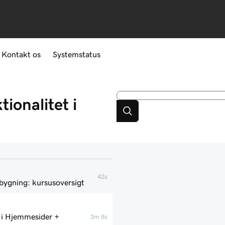
Kontakt os
Systemstatus
tionalitet i
42s
opbygning: kursusoversigt
t i Hjemmesider +
3m 8s