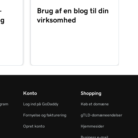
-
Brug af en blog til din
ng
virksomhed
Konto
Shopping
ogram
Log ind på GoDaddy
Køb et domæne
Fornyelse og fakturering
gTLD-domæneendelser
Opret konto
Hjemmesider
Business e-mail