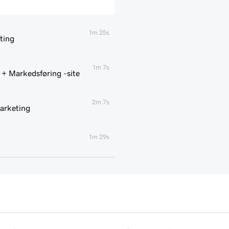
1m 25s
ting
1m 7s
 + Markedsføring -site
2m 7s
marketing
1m 29s
1m 4s
 -site
1m 1s