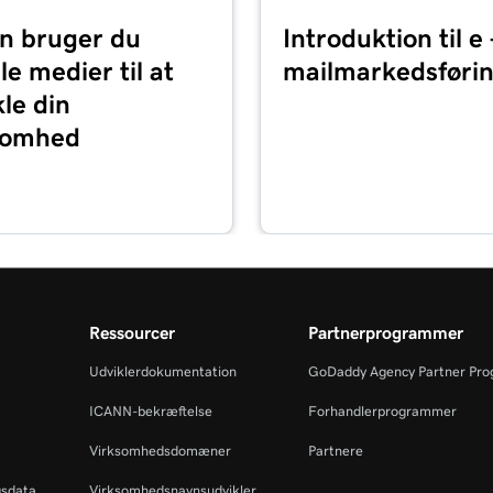
n bruger du
Introduktion til e 
1m 36s
le medier til at
mailmarkedsføri
le din
5m 59s
somhed
1m 1s
ider + Markedsføring
1m 39s
Ressourcer
Partnerprogrammer
2m 55s
Udviklerdokumentation
GoDaddy Agency Partner Pr
ICANN-bekræftelse
Forhandlerprogrammer
3m 16s
der + Markedsføring
Virksomhedsdomæner
Partnere
gsdata
Virksomhedsnavnsudvikler