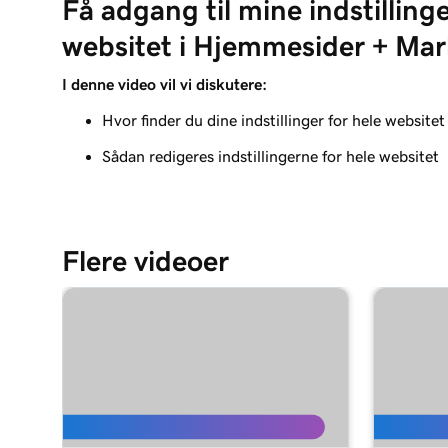
Få adgang til mine indstillinge
Lektion 8 (af 21)
Tilføjelse af en blog til din hjemmeside
websitet i Hjemmesider + Mar
Lektion 9 (af 21)
I denne video vil vi diskutere:
Tilføj kundeanmeldelser til min hjemmeside
Hvor finder du dine indstillinger for hele websi
Lektion 10 (af 21)
Sådan redigeres indstillingerne for hele websitet
Tilføj en Google -kalender til dit website
Lektion 11 (af 21)
Del min Outlook -kalender på min hjemmeside
Flere videoer
Lektion 12 (af 21)
Tilføj en menu til mit Hjemmesider + Markedsfør
Lektion 13 (af 21)
Tilføj restaurantreservationer
Lektion 14 (af 21)
Tilføj onlinebestilling