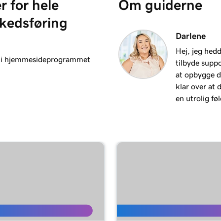
r for hele
Om guiderne
1m 6s
kedsføring
Darlene
2m 25s
Hej, jeg hed
tet i hjemmesideprogrammet
tilbyde suppo
at opbygge d
2m 20s
klar over at 
en utrolig føl
1m 15s
3m 1s
ing -site
1m 24s
1m 38s