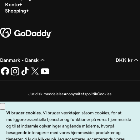
Konto
Shopping
Danmark - Dansk
DKK kr
Juridisk meddelelse
Anonymitetspolitik
Cookies
Undlad at sælge mine personoplysninger
Copyright © 1999 - 2026 GoDaddy Operating Company, LLC. Alle rettigheder
forbeholdes. GoDaddy-ordmærket er et registreret varemærke tilhørende
GoDaddy Operating Company, LLC i USA og andre lande. "GO"-logoet er et
registreret varemærke tilhørende GoDaddy.com, LLC i USA.