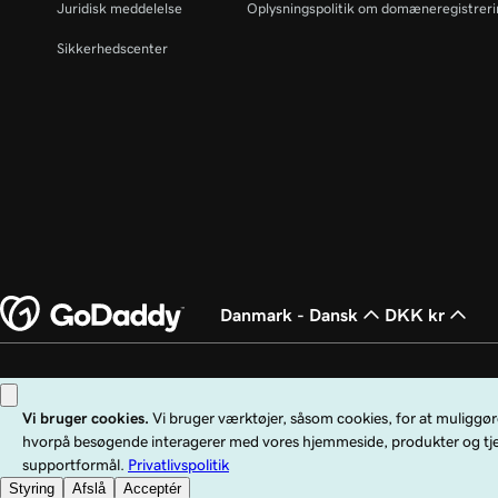
Juridisk meddelelse
Oplysningspolitik om domæneregistrer
Sikkerhedscenter
Danmark - Dansk
DKK kr
Copyright © 1999 - 2026 GoDaddy Operating Company, LLC. Alle rettigheder
LLC i USA og andre lande. "GO"-logoet er et registreret varemærke tilhøren
Brug af denne hjemmeside er underlagt udtrykkelige brugsbetingelser. Ved at 