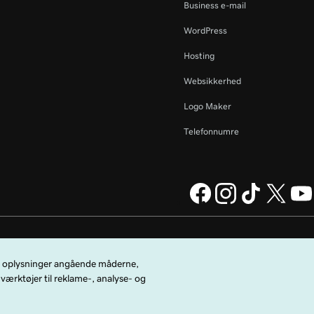
Business e-mail
WordPress
Hosting
Websikkerhed
Logo Maker
Telefonnumre
Daddy Operating Company,
Juridisk meddelelse
Anonymitetspolitik
Cookies
icebetingelser
.
Undlad at sælge mine personoplysninger