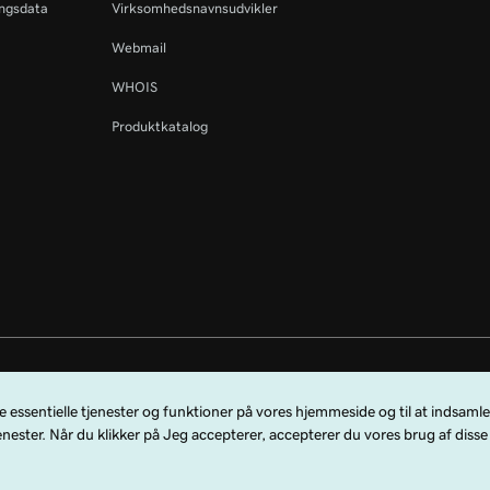
ingsdata
Virksomhedsnavnsudvikler
Webmail
WHOIS
Produktkatalog
 forbeholdes. GoDaddy-ordmærket er et registreret varemærke tilhørende Go
de GoDaddy.com, LLC i USA.
bruge denne hjemmeside accepterer du, at du er bundet af disse
generelle serv