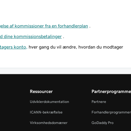
lse af kommissioner fra en forhandlerplan
.
ind dine kommissionsbetalinger
.
tagers konto,
hver gang du vil ændre, hvordan du modtager
Ressourcer
Partnerprogramme
Udviklerdokumentation
Partnere
ICANN-bekræftelse
Forhandlerprogrammer
Virksomhedsdomæner
GoDaddy Pro