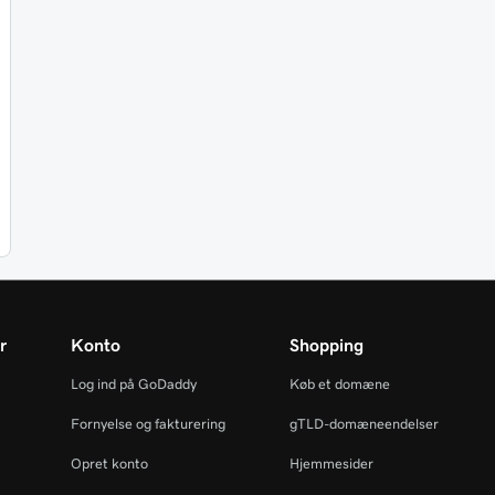
r
Konto
Shopping
Log ind på GoDaddy
Køb et domæne
Fornyelse og fakturering
gTLD-domæneendelser
Opret konto
Hjemmesider