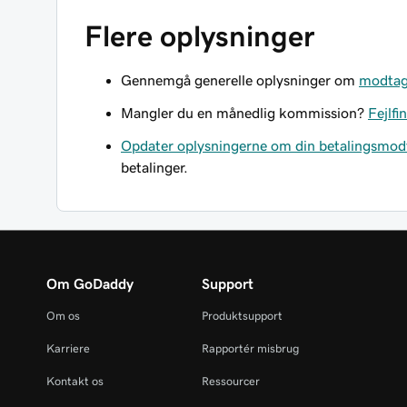
Flere oplysninger
Gennemgå generelle oplysninger om
modtage
Mangler du en månedlig kommission?
Fejlf
Opdater oplysningerne om din betalingsmod
betalinger.
Om GoDaddy
Support
Om os
Produktsupport
Karriere
Rapportér misbrug
Kontakt os
Ressourcer