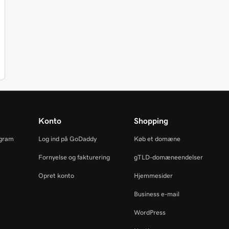
Konto
Shopping
ogram
Log ind på GoDaddy
Køb et domæne
Fornyelse og fakturering
gTLD-domæneendelser
Opret konto
Hjemmesider
Business e-mail
WordPress