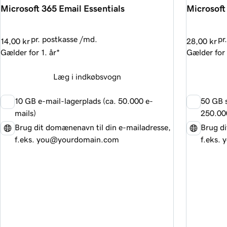
Microsoft 365 Email Essentials
Microsoft
pr. postkasse /md.
pr
14,00 kr
28,00 kr
Gælder for 1. år*
Gælder for 
Læg i indkøbsvogn
10 GB e-mail-lagerplads (ca.
50.000
e-
50 GB s
mails)
250.00
Brug dit domænenavn til din e-mailadresse,
Brug di
f.eks. you@yourdomain.com
f.eks.