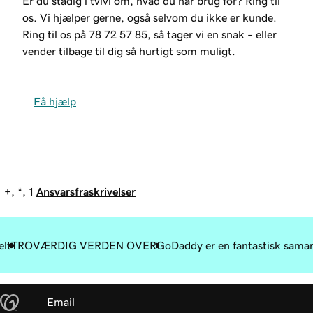
Er du stadig i tvivl om, hvad du har brug for? Ring til
os. Vi hjælper gerne, også selvom du ikke er kunde.
Ring til os på
78 72 57 85
, så tager vi en snak – eller
vender tilbage til dig så hurtigt som muligt.
Få hjælp
+, *, 1
Ansvarsfraskrivelser
elt
TROVÆRDIG VERDEN OVER
GoDaddy er en fantastisk samar
Email