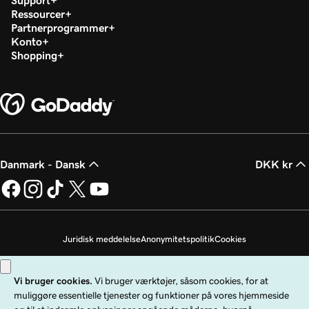
Support
Ressourcer
Partnerprogrammer
Konto
Shopping
Danmark - Dansk
DKK kr
Juridisk meddelelse
Anonymitetspolitik
Cookies
Undlad at sælge mine personoplysninger
Copyright © 1999 - 2026 GoDaddy Operating Company, LLC. Alle rettigheder
forbeholdes. GoDaddy-ordmærket er et registreret varemærke tilhørende