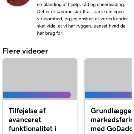
Lektion 11 (af 11)
en blanding af hjælp, råd og cheerleading.
Tilføj et lydspor eller en spilleliste til dit
1m 15s
Det er et kæmpe skridt at starte din egen
website
virksomhed, og jeg ønsker, at vores kunder
skal vide, at vi har ryggen, uanset hvad de
har brug for!
Flere videoer
Tilføjelse af
Grundlægge
avanceret
markedsføri
funktionalitet i
med GoDadd