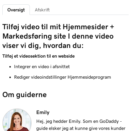
Lektion 6 (af 11)
1m 47s
Oversigt
Afskrift
Brug mediebiblioteket i Websiteopbygning
Lektion 7 (af 11)
Tilføj video til mit Hjemmesider +
Rediger et billede på min hjemmeside +
3m 40s
Markedsføring site I denne video
Marketing
viser vi dig, hvordan du:
Lektion 8 (af 11)
Tilføj et videosektion til en webside
Tilføj et fotogalleri til mit Hjemmesider +
2m 47s
Markedsføring
Integrer en video i afsnittet
Rediger videoindstillinger Hjemmesideprogram
Lektion 9 (af 11)
Tilføj et diasshow i Hjemmesider +
2m 37s
Markedsføring
Om guiderne
Lektion 10 (af 11)
Tilføj video til mit Hjemmesider +
Emily
1m 21s
Markedsføring site
Hej, jeg hedder Emily. Som en GoDaddy -
guide elsker jeg at kunne give vores kunder