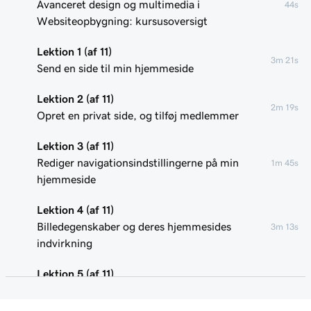
Avanceret design og multimedia i
44s
Websiteopbygning: kursusoversigt
Lektion 1 (af 11)
3m 21s
Send en side til min hjemmeside
Lektion 2 (af 11)
2m 19s
Opret en privat side, og tilføj medlemmer
Lektion 3 (af 11)
Rediger navigationsindstillingerne på min
1m 45s
hjemmeside
Lektion 4 (af 11)
Billedegenskaber og deres hjemmesides
3m 13s
indvirkning
Lektion 5 (af 11)
2m 32s
Optimer billeder til min hjemmeside