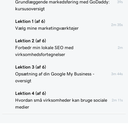
Grundlæggende markedsføring med GoDaddy:
39s
kursusoversigt
Lektion 1 (af 6)
2m 35s
Vælg mine marketingværktøjer
Lektion 2 (af 6)
Forbedr min lokale SEO med
2m
virksomhedsfortegnelser
Lektion 3 (af 6)
Opsætning af din Google My Business -
3m 44s
oversigt
Lektion 4 (af 6)
Hvordan små virksomheder kan bruge sociale
2m 11s
medier
Lektion 5 (af 6)
2m 24s
Tips til valg af sociale medieplatforme