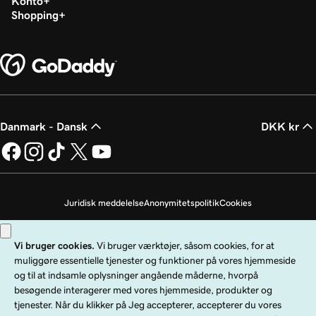
Konto
Shopping
Danmark - Dansk
DKK kr
Juridisk meddelelse
Anonymitetspolitik
Cookies
Undlad at sælge mine personoplysninger
Copyright © 1999 - 2026 GoDaddy Operating Company, LLC. Alle rettigheder
forbeholdes. GoDaddy-ordmærket er et registreret varemærke tilhørende
GoDaddy Operating Company, LLC i USA og andre lande. "GO"-logoet er et
registreret varemærke tilhørende GoDaddy.com, LLC i USA.