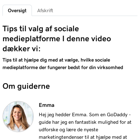
Oversigt
Afskrift
Lektion 6 (af 6)
Opret forbindelse til Facebook i Hjemmesider
1m 42s
Tips til valg af sociale
+ Markedsføring
medieplatforme I denne video
dækker vi:
Tips til at hjælpe dig med at vælge, hvilke sociale
medieplatforme der fungerer bedst for din virksomhed
Om guiderne
Emma
Hej jeg hedder Emma. Som en GoDaddy -
guide har jeg en fantastisk mulighed for at
udforske og lære de nyeste
marketingtendenser til at hjælpe med at