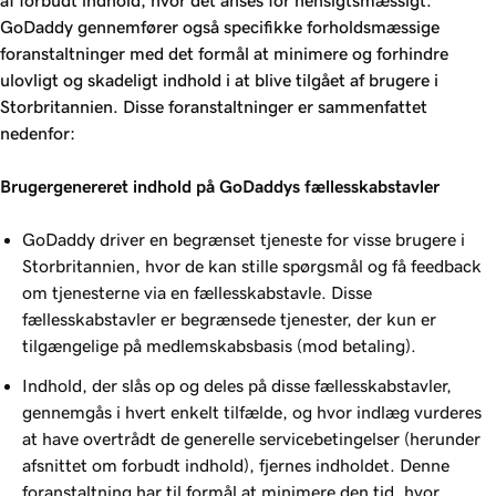
af forbudt indhold, hvor det anses for hensigtsmæssigt.
GoDaddy gennemfører også specifikke forholdsmæssige
foranstaltninger med det formål at minimere og forhindre
ulovligt og skadeligt indhold i at blive tilgået af brugere i
Storbritannien. Disse foranstaltninger er sammenfattet
nedenfor:
Brugergenereret indhold på GoDaddys fællesskabstavler
GoDaddy driver en begrænset tjeneste for visse brugere i
Storbritannien, hvor de kan stille spørgsmål og få feedback
om tjenesterne via en fællesskabstavle. Disse
fællesskabstavler er begrænsede tjenester, der kun er
tilgængelige på medlemskabsbasis (mod betaling).
Indhold, der slås op og deles på disse fællesskabstavler,
gennemgås i hvert enkelt tilfælde, og hvor indlæg vurderes
at have overtrådt de generelle servicebetingelser (herunder
afsnittet om forbudt indhold), fjernes indholdet. Denne
foranstaltning har til formål at minimere den tid, hvor