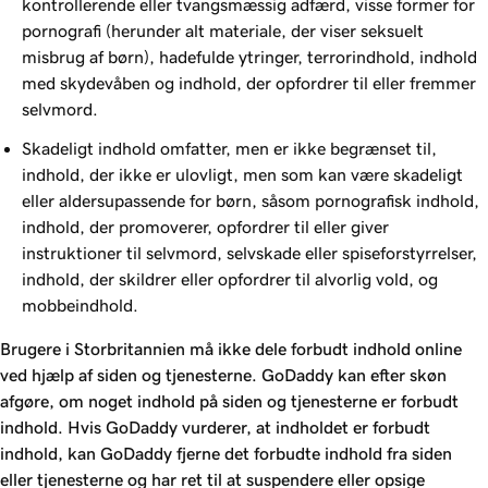
kontrollerende eller tvangsmæssig adfærd, visse former for
pornografi (herunder alt materiale, der viser seksuelt
misbrug af børn), hadefulde ytringer, terrorindhold, indhold
med skydevåben og indhold, der opfordrer til eller fremmer
selvmord.
Skadeligt indhold omfatter, men er ikke begrænset til,
indhold, der ikke er ulovligt, men som kan være skadeligt
eller aldersupassende for børn, såsom pornografisk indhold,
indhold, der promoverer, opfordrer til eller giver
instruktioner til selvmord, selvskade eller spiseforstyrrelser,
indhold, der skildrer eller opfordrer til alvorlig vold, og
mobbeindhold.
Brugere i Storbritannien må ikke dele forbudt indhold online
ved hjælp af siden og tjenesterne. GoDaddy kan efter skøn
afgøre, om noget indhold på siden og tjenesterne er forbudt
indhold. Hvis GoDaddy vurderer, at indholdet er forbudt
indhold, kan GoDaddy fjerne det forbudte indhold fra siden
eller tjenesterne og har ret til at suspendere eller opsige