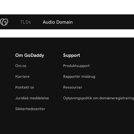
TLDs
Audio Domain
Om GoDaddy
Support
Om os
Produktsupport
Karriere
Rapportér misbrug
Kontakt os
Ressourcer
Juridisk meddelelse
Oplysningspolitik om domæneregistrerin
Sikkerhedscenter