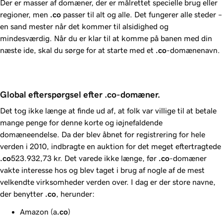
Der er masser af domæner, der er målrettet specielle brug eller
regioner, men
.co
passer til alt og alle. Det fungerer alle steder –
en sand mester når det kommer til alsidighed og
mindesværdig. Når du er klar til at komme på banen med din
næste ide, skal du sørge for at starte med et
.co
-domænenavn.
Global efterspørgsel efter .co-domæner.
Det tog ikke længe at finde ud af, at folk var villige til at betale
mange penge for denne korte og iøjnefaldende
domæneendelse. Da der blev åbnet for registrering for hele
verden i 2010, indbragte en auktion for det meget eftertragtede
.co
523.932,73 kr
. Det varede ikke længe, før
.co
-domæner
vakte interesse hos og blev taget i brug af nogle af de mest
velkendte virksomheder verden over. I dag er der store navne,
der benytter
.co
, herunder:
Amazon (a
.co
)