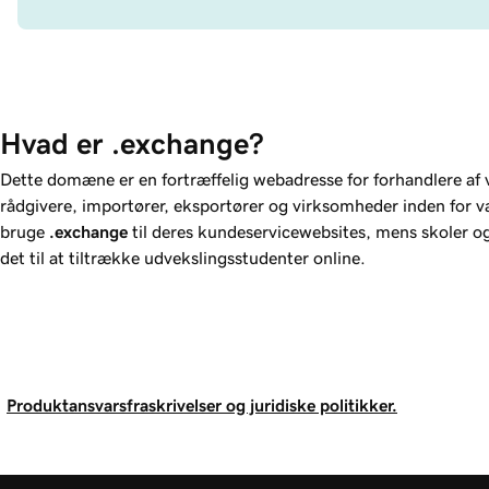
Hvad er .exchange?
Dette domæne er en fortræffelig webadresse for forhandlere af v
rådgivere, importører, eksportører og virksomheder inden for v
bruge
.exchange
til deres kundeservicewebsites, mens skoler o
det til at tiltrække udvekslingsstudenter online.
Produktansvarsfraskrivelser og juridiske politikker.