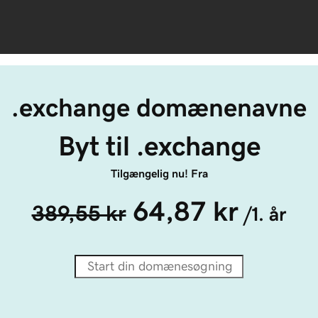
.exchange domænenavne
Byt til .exchange
Tilgængelig nu! Fra
64,87 kr
389,55 kr
/1. år