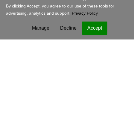
Danmark - Dansk
DKK
Juridisk meddelelse
Politik for beskyttelse af personlige oplysninger
Cookies
Copyright © 1999-2023 GoDaddy Operating Company, LLC. Alle
rettigheder forbeholdes. GoDaddy-ordmærket er et registreret
varemærke tilhørende GoDaddy Operating Company, LLC i USA og
andre lande. "GO"-logoet er et registreret varemærke tilhørende