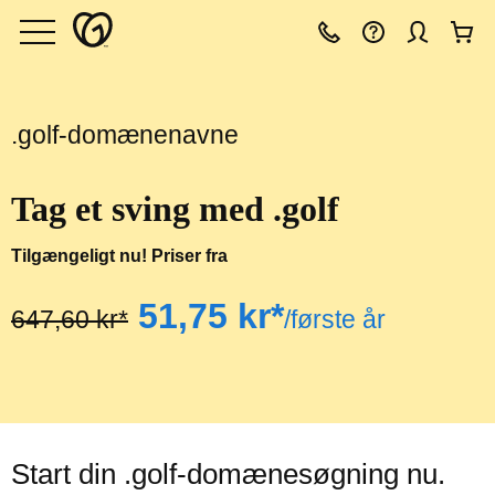
.golf-domænenavne
Tag et sving med .golf
Tilgængeligt nu! Priser fra
‪51,75 kr*‬
‪647,60 kr*‬
/første år
Start din .golf-domænesøgning nu.