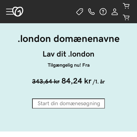
.london domænenavne
Lav dit .london
Tilgængelig nu! Fra
84,24 kr
343,64 kr
/1. år