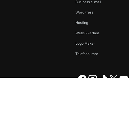
Business e-mail
WordPress
Hosting
Websikkerhed
Logo Maker
Telefonnumre
Daddy Operating Company,
Juridisk meddelelse
Anonymitetspolitik
Cookies
icebetingelser
.
Undlad at sælge mine personoplysninger