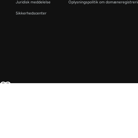
Juridisk meddelelse
Oplysningspolitik om domæneregistrer
Sikkerhedscenter
Danmark - Dansk
DKK kr
Copyright © 1999 - 2026 GoDaddy Operating Company, LLC. Alle rettigheder
LLC i USA og andre lande. "GO"-logoet er et registreret varemærke tilhøren
Brug af denne hjemmeside er underlagt udtrykkelige brugsbetingelser. Ved at 