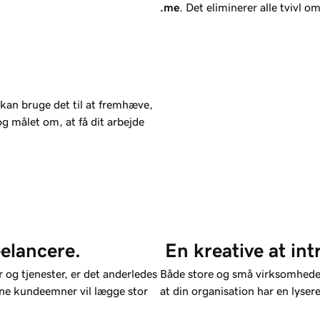
.me
. Det eliminerer alle tvivl o
an bruge det til at fremhæve,
 og målet om, at få dit arbejde
eelancere.
 En kreative at i
og tjenester, er det anderledes
Både store og små virksomheder
ine kundeemner vil lægge stor
at din organisation har en lysere