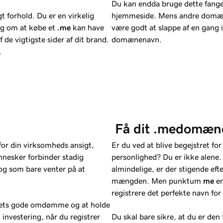
Du kan endda bruge dette fang
gt forhold. Du er en virkelig
hjemmeside. Mens andre domæner
ing om at købe et
.me
kan have
være godt at slappe af en gang 
de vigtigste sider af dit brand.
domænenavn.
.
 Få dit .medomæn
r din virksomheds ansigt,
Er du ved at blive begejstret fo
nesker forbinder stadig
personlighed? Du er ikke alene
og som bare venter på at
almindelige, er der stigende efter
mængden. Men punktum
me
er
registrere det perfekte navn for 
 dets gode omdømme og at holde
 investering, når du registrer
Du skal bare sikre, at du er den 