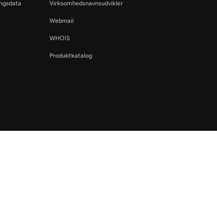
ingsdata
Virksomhedsnavnsudvikler
Webmail
WHOIS
Produktkatalog
 forbeholdes. GoDaddy-ordmærket er et registreret varemærke tilhørende Go
de GoDaddy.com, LLC i USA.
bruge denne hjemmeside accepterer du, at du er bundet af disse
generelle serv