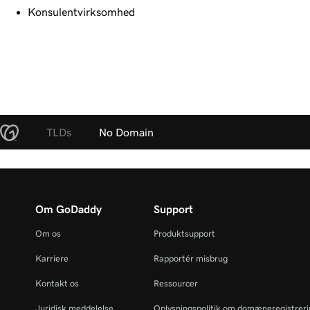
Konsulentvirksomhed
TLDs
No Domain
Om GoDaddy
Support
Om os
Produktsupport
Karriere
Rapportér misbrug
Kontakt os
Ressourcer
Juridisk meddelelse
Oplysningspolitik om domæneregistrer