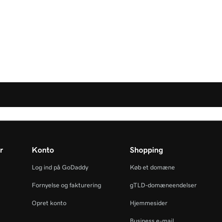
r
Konto
Shopping
Log ind på GoDaddy
Køb et domæne
Fornyelse og fakturering
gTLD-domæneendelser
Opret konto
Hjemmesider
Business e-mail