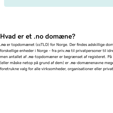
Hvad er et .no domæne?
.no
er topdomænet (ccTLD) for Norge. Der findes adskillige do
forskellige enheder i Norge – fra priv
.no
til privatpersoner til idr
men antallet af
.no
-topdomæner er begrænset af registeret. På 
(eller måske netop på grund af dem) er
.no
-domænenavne meget
foretrukne valg for alle virksomheder, organisationer eller priva