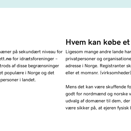
Hvem kan købe e
mæner på sekundært niveau for
Ligesom mange andre lande har 
ett
.no
for idrætsforeninger –
privatpersoner og organisationer
trods af disse begrænsninger
adresse i Norge. Registranter 
 populære i Norge og det
eller et momsnr. (virksomheder
tpersoner i landet.
Mens det kan være skuffende for 
godt for nordmænd og norske vi
udvalg af domæner til dem, der 
være sikker på, at ejeren fysisk 