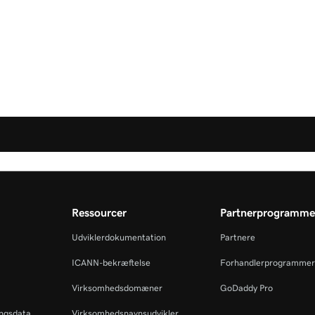
Ressourcer
Partnerprogramme
Udviklerdokumentation
Partnere
ICANN-bekræftelse
Forhandlerprogrammer
Virksomhedsdomæner
GoDaddy Pro
ingsdata
Virksomhedsnavnsudvikler