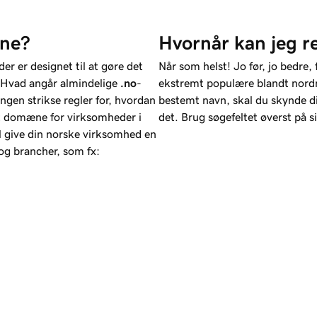
æne?
Hvornår kan jeg r
r er designet til at gøre det
Når som helst! Jo før, jo bedre, 
. Hvad angår almindelige
.no
-
ekstremt populære blandt nordm
ngen strikse regler for, hvordan
bestemt navn, skal du skynde di
t domæne for virksomheder i
det. Brug søgefeltet øverst på si
l give din norske virksomhed en
og brancher, som fx: