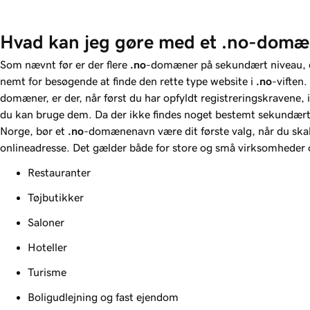
Hvad kan jeg gøre med et .no-dom
Som nævnt før er der flere
.no
-domæner på sekundært niveau, de
nemt for besøgende at finde den rette type website i
.no
-viften
domæner, er der, når først du har opfyldt registreringskravene, i
du kan bruge dem. Da der ikke findes noget bestemt sekundær
Norge, bør et
.no
-domænenavn være dit første valg, når du ska
onlineadresse. Det gælder både for store og små virksomheder 
Restauranter
Tøjbutikker
Saloner
Hoteller
Turisme
Boligudlejning og fast ejendom