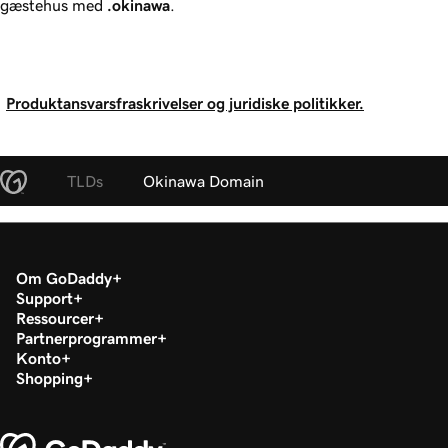
gæstehus med
.okinawa
.
Produktansvarsfraskrivelser og juridiske politikker.
TLDs
Okinawa Domain
Om GoDaddy
Support
Ressourcer
Partnerprogrammer
Konto
Shopping