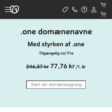
.one domænenavne
Med styrken af .one
Tilgængelig nu! Fra
77,76 kr
246,37 kr
/1. år