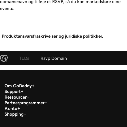
domænenavn og tilføje et RSVP, så du kan markedsføre dine
events.
Produktansvarsfraskrivelser og juridiske politikker.
TLDs
Rsvp Domain
Om GoDaddy
Support
Ressourcer
Partnerprogrammer
Konto
Shopping