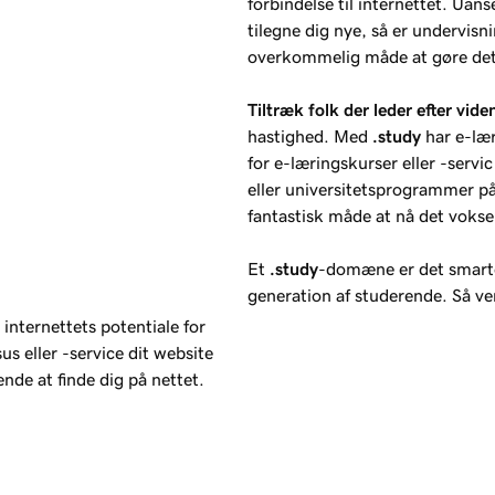
forbindelse til internettet. Uan
tilegne dig nye, så er undervisn
overkommelig måde at gøre det
Tiltræk folk der leder efter vide
hastighed. Med
.study
har e-lær
for e-læringskurser eller -servi
eller universitetsprogrammer 
fantastisk måde at nå det voksen
Et
.study
-domæne er det smarte 
generation af studerende. Så ven
internettets potentiale for
s eller -service dit website
nde at finde dig på nettet.