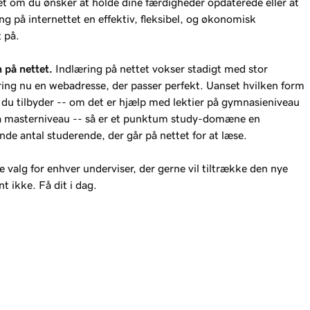
set om du ønsker at holde dine færdigheder opdaterede eller at
ing på internettet en effektiv, fleksibel, og økonomisk
 på.
n på nettet.
Indlæring på nettet vokser stadigt med stor
ing nu en webadresse, der passer perfekt. Uanset hvilken form
c du tilbyder -- om det er hjælp med lektier på gymnasieniveau
på masterniveau -- så er et punktum study-domæne en
de antal studerende, der går på nettet for at læse.
valg for enhver underviser, der gerne vil tiltrække den nye
t ikke. Få dit i dag.