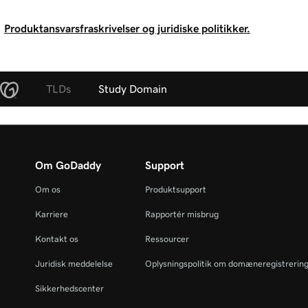
Produktansvarsfraskrivelser og juridiske politikker.
TLDs
Study Domain
Om GoDaddy
Support
Om os
Produktsupport
Karriere
Rapportér misbrug
Kontakt os
Ressourcer
Juridisk meddelelse
Oplysningspolitik om domæneregistrerin
Sikkerhedscenter