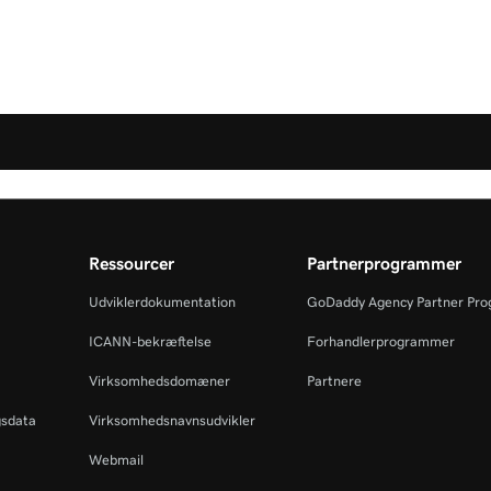
Ressourcer
Partnerprogrammer
Udviklerdokumentation
GoDaddy Agency Partner Pr
ICANN-bekræftelse
Forhandlerprogrammer
Virksomhedsdomæner
Partnere
gsdata
Virksomhedsnavnsudvikler
Webmail