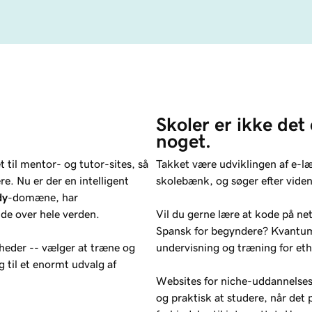
Skoler er ikke det
noget.
t til mentor- og tutor-sites, så
Takket være udviklingen af e-lær
re. Nu er der en intelligent
skolebænk, og søger efter viden
dy
-domæne, har
nde over hele verden.
Vil du gerne lære at kode på n
Spansk for begyndere? Kvantumf
omheder -- vælger at træne og
undervisning og træning for eth
 til et enormt udvalg af
Websites for niche-uddannelses
og praktisk at studere, når det p