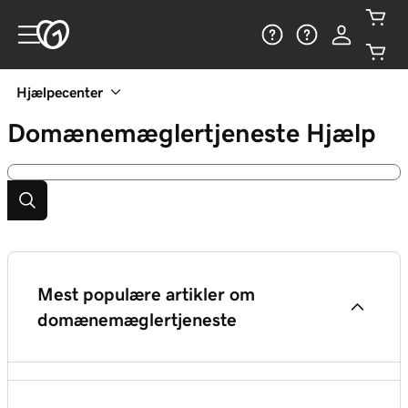
Hjælpecenter
Domænemæglertjeneste
Hjælp
Mest populære artikler om
domænemæglertjeneste
Hvad er GoDaddys domænemæglertjeneste?