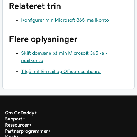
Relateret trin
Konfigurer min Microsoft 365-mailkonto
Flere oplysninger
Skift domæne på min Microsoft 365 -e -
mailkonto
Tilgå mit E-mail og Office-dashboard
Om GoDaddy
Support
Ressourcer
Partnerprogrammer