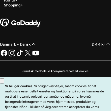
Konto
Shopping
Danmark - Dansk
DKK kr
Juridisk meddelelse
Anonymitetspolitik
Cookies
Undlad at sælge mine personoplysninger
Copyright © 1999 - 2026 GoDaddy Operating Company, LLC. Alle rettigheder
forbeholdes. GoDaddy-ordmærket er et registreret varemærke tilhørende
GoDaddy Operating Company, LLC i USA og andre lande. "GO"-logoet er et
registreret varemærke tilhørende GoDaddy.com, LLC i USA.