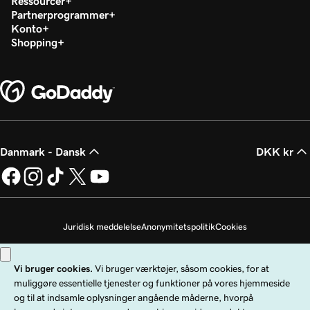
Ressourcer
Partnerprogrammer
Konto
Shopping
Danmark - Dansk
DKK kr
Juridisk meddelelse
Anonymitetspolitik
Cookies
Undlad at sælge mine personoplysninger
Copyright © 1999 - 2026 GoDaddy Operating Company, LLC. Alle rettigheder
forbeholdes. GoDaddy-ordmærket er et registreret varemærke tilhørende
GoDaddy Operating Company, LLC i USA og andre lande. "GO"-logoet er et