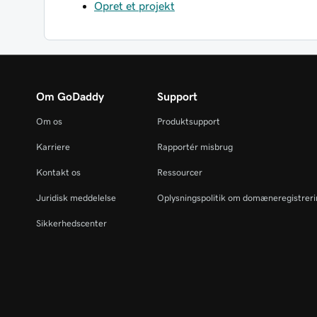
Opret et projekt
Om GoDaddy
Support
Om os
Produktsupport
Karriere
Rapportér misbrug
Kontakt os
Ressourcer
Juridisk meddelelse
Oplysningspolitik om domæneregistrer
Sikkerhedscenter