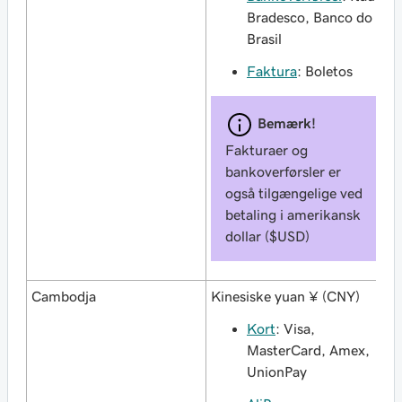
Bradesco, Banco do
Brasil
Faktura
: Boletos
Bemærk!
Fakturaer og
bankoverførsler er
også tilgængelige ved
betaling i amerikansk
dollar ($USD)
Cambodja
Kinesiske yuan ¥ (CNY)
Kort
: Visa,
MasterCard, Amex,
UnionPay