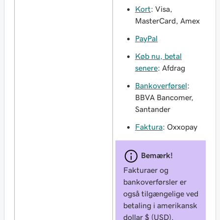
Kort
: Visa,
MasterCard, Amex
PayPal
Køb nu, betal
senere
: Afdrag
Bankoverførsel
:
BBVA Bancomer,
Santander
Faktura
: Oxxopay
Bemærk!
Fakturaer og
bankoverførsler er
også tilgængelige ved
betaling i amerikansk
dollar $ (USD).