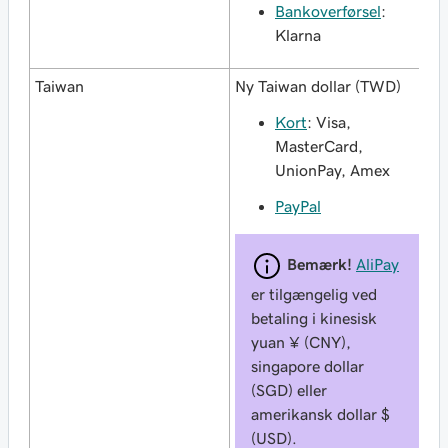
Bankoverførsel
:
Klarna
Taiwan
Ny Taiwan dollar (TWD)
Kort
: Visa,
MasterCard,
UnionPay, Amex
PayPal
Bemærk!
AliPay
er tilgængelig ved
betaling i kinesisk
yuan ¥ (CNY),
singapore dollar
(SGD) eller
amerikansk dollar $
(USD).