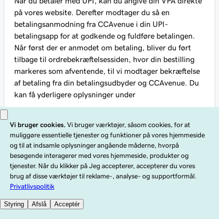
Når du betaler med UPI, kan du angive din VPA direkte
på vores website. Derefter modtager du så en
betalingsanmodning fra CCAvenue i din UPI-
betalingsapp for at godkende og fuldføre betalingen.
Når først der er anmodet om betaling, bliver du ført
tilbage til ordrebekræftelsessiden, hvor din bestilling
markeres som afventende, til vi modtager bekræftelse
af betaling fra din betalingsudbyder og CCAvenue. Du
kan få yderligere oplysninger under
Se mine afventende ordrer
.
Gå til øverst på siden
Muligheder for Køb nu, betal
senere
Køb nu, betal senere gør det muligt for dig at afgive din