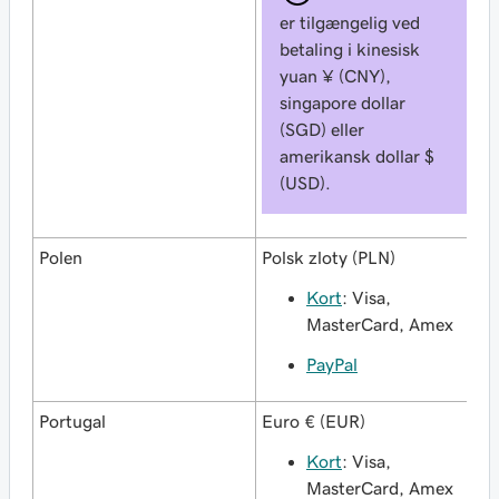
er tilgængelig ved
betaling i kinesisk
yuan ¥ (CNY),
singapore dollar
(SGD) eller
amerikansk dollar $
(USD).
Polen
Polsk zloty (PLN)
Kort
: Visa,
MasterCard, Amex
PayPal
Portugal
Euro € (EUR)
Kort
: Visa,
MasterCard, Amex