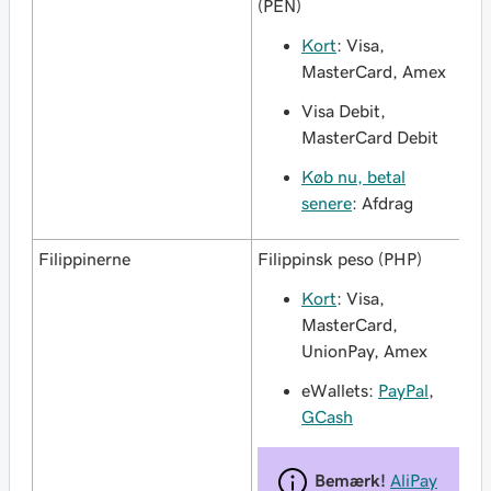
(PEN)
Kort
: Visa,
MasterCard, Amex
Visa Debit,
MasterCard Debit
Køb nu, betal
senere
: Afdrag
Filippinerne
Filippinsk peso (PHP)
Kort
: Visa,
MasterCard,
UnionPay, Amex
eWallets:
PayPal
,
GCash
Bemærk!
AliPay