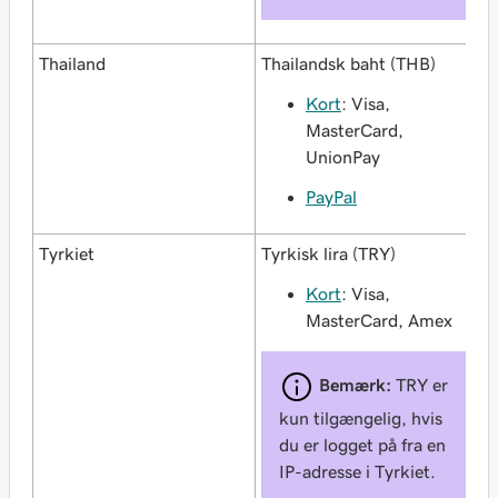
Thailand
Thailandsk baht (THB)
Kort
: Visa,
MasterCard,
UnionPay
PayPal
Tyrkiet
Tyrkisk lira (TRY)
Kort
: Visa,
MasterCard, Amex
Bemærk:
TRY er
kun tilgængelig, hvis
du er logget på fra en
IP-adresse i Tyrkiet.