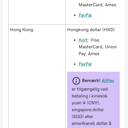
MasterCard, Amex
PayPal
Hong Kong
Hongkong dollar (HKD)
Kort
: Visa,
MasterCard, Union
Pay, Amex
PayPal
Bemærk!
AliPay
er tilgængelig ved
betaling i kinesisk
yuan ¥ (CNY),
singapore dollar
(SGD) eller
amerikansk dollar $