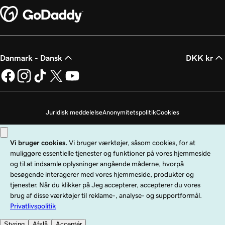
Danmark - Dansk
DKK kr
Juridisk meddelelse
Anonymitetspolitik
Cookies
Undlad at sælge mine personoplysninger
Copyright © 1999 - 2026 GoDaddy Operating Company, LLC. Alle rettigheder
forbeholdes. GoDaddy-ordmærket er et registreret varemærke tilhørende
GoDaddy Operating Company, LLC i USA og andre lande. "GO"-logoet er et
registreret varemærke tilhørende GoDaddy.com, LLC i USA.
Brug af denne hjemmeside er underlagt udtrykkelige brugsbetingelser. Ved at
bruge denne hjemmeside accepterer du, at du er bundet af disse
generelle
servicebetingelser
.