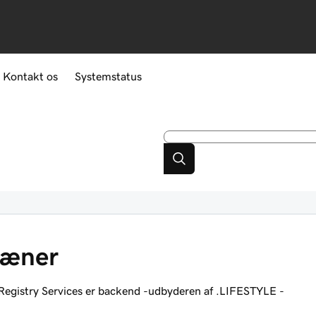
Kontakt os
Systemstatus
mæner
egistry Services er backend -udbyderen af .LIFESTYLE -