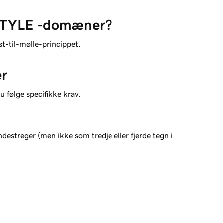
ESTYLE -domæner?
t-til-mølle-princippet.
er
 følge specifikke krav.
bindestreger (men ikke som tredje eller fjerde tegn i