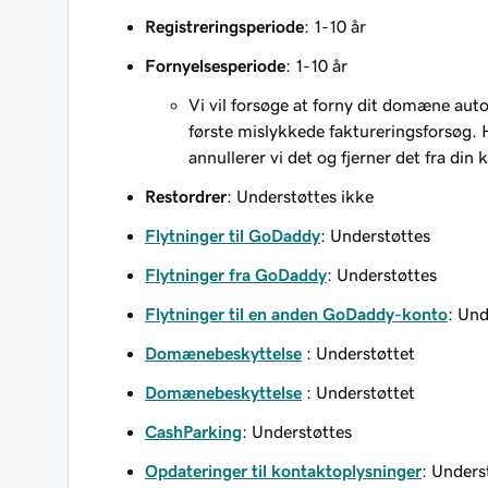
Registreringsperiode
: 1-10 år
Fornyelsesperiode
: 1-10 år
Vi vil forsøge at forny dit domæne aut
første mislykkede faktureringsforsøg. 
annullerer vi det og fjerner det fra din 
Restordrer
: Understøttes ikke
Flytninger til GoDaddy
: Understøttes
Flytninger fra GoDaddy
: Understøttes
Flytninger til en anden GoDaddy-konto
: Und
Domænebeskyttelse
: Understøttet
Domænebeskyttelse
: Understøttet
CashParking
: Understøttes
Opdateringer til kontaktoplysninger‌‌
: Unders