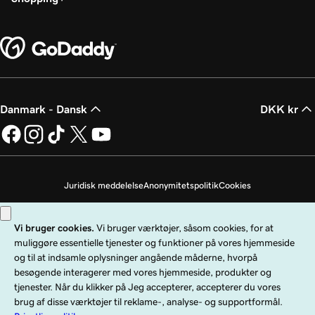
Danmark - Dansk
DKK kr
Juridisk meddelelse
Anonymitetspolitik
Cookies
Undlad at sælge mine personoplysninger
Copyright © 1999 - 2026 GoDaddy Operating Company, LLC. Alle rettigheder
forbeholdes. GoDaddy-ordmærket er et registreret varemærke tilhørende
GoDaddy Operating Company, LLC i USA og andre lande. "GO"-logoet er et
registreret varemærke tilhørende GoDaddy.com, LLC i USA.
Brug af denne hjemmeside er underlagt udtrykkelige brugsbetingelser. Ved at