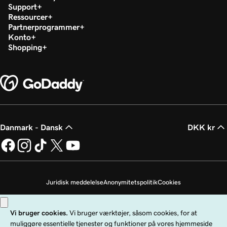
Support
Ressourcer
Partnerprogrammer
Konto
Shopping
Danmark - Dansk
DKK kr
Juridisk meddelelse
Anonymitetspolitik
Cookies
Undlad at sælge mine personoplysninger
Copyright © 1999 - 2026 GoDaddy Operating Company, LLC. Alle rettigheder