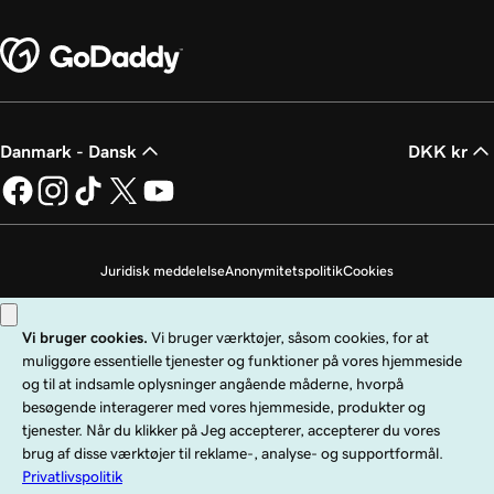
Danmark - Dansk
DKK kr
Juridisk meddelelse
Anonymitetspolitik
Cookies
Undlad at sælge mine personoplysninger
Copyright © 1999 - 2026 GoDaddy Operating Company, LLC. Alle rettigheder
forbeholdes. GoDaddy-ordmærket er et registreret varemærke tilhørende
GoDaddy Operating Company, LLC i USA og andre lande. "GO"-logoet er et
registreret varemærke tilhørende GoDaddy.com, LLC i USA.
Brug af denne hjemmeside er underlagt udtrykkelige brugsbetingelser. Ved at
bruge denne hjemmeside accepterer du, at du er bundet af disse
generelle