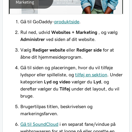
Gå til GoDaddy-
produktside
.
Rul ned, udvid
Websites + Marketing
, og vælg
Administrer
ved siden af dit website.
Vælg
Rediger website
eller
Rediger side
for at
åbne dit hjemmesideprogram.
Gå til siden og placeringen, hvor du vil tilføje
lydspor eller spilleliste, og
tilføj en sektion
. Under
kategorien
Lyd og video
vælger du
Lyd
, og
derefter vælger du
Tilføj
under det layout, du vil
bruge.
Brugertilpas titlen, beskrivelsen og
markeringsfarven.
Gå til SoundCloud
i en separat fane/vindue på
webbrowseren for at logge på eller oprette en