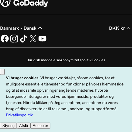
Danmark - Dansk
DKK kr
Juridisk meddelelse
Anonymitetspolitik
Cookies
Undlad at sælge mine personoplysninger
Copyright © 1999 - 2026 GoDaddy Operating Company, LLC. Alle rettigheder
forbeholdes. GoDaddy-ordmærket er et registreret varemærke tilhørende
GoDaddy Operating Company, LLC i USA og andre lande. "GO"-logoet er et
registreret varemærke tilhørende GoDaddy.com, LLC i USA.
Brug af denne hjemmeside er underlagt udtrykkelige brugsbetingelser. Ved at
bruge denne hjemmeside accepterer du, at du er bundet af disse
generelle
servicebetingelser
.