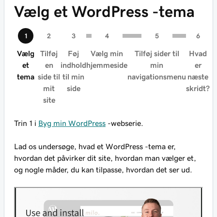
Vælg et WordPress -tema
Vælg
Tilføj
Føj
Vælg min
Tilføj sider til
Hvad
et
en
indhold
hjemmeside
min
er
tema
side til
til min
navigationsmenu
næste
mit
side
skridt?
site
Trin 1 i
Byg min WordPress
-webserie.
Lad os undersøge, hvad et WordPress -tema er,
hvordan det påvirker dit site, hvordan man vælger et,
og nogle måder, du kan tilpasse, hvordan det ser ud.