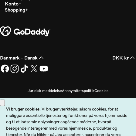
Konto
Shopping
Danmark - Dansk
DKK kr
Juridisk meddelelse
Anonymitetspolitik
Cookies
Undlad at sælge mine personoplysninger
Copyright © 1999 - 2026 GoDaddy Operating Company, LLC. Alle rettigheder
forbeholdes. GoDaddy-ordmærket er et registreret varemærke tilhørende
GoDaddy Operating Company, LLC i USA og andre lande. "GO"-logoet er et
registreret varemærke tilhørende GoDaddy.com, LLC i USA.