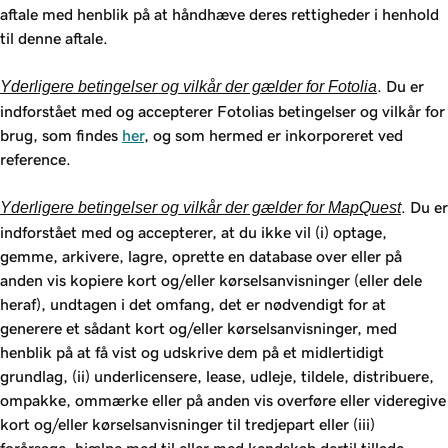
aftale med henblik på at håndhæve deres rettigheder i henhold
til denne aftale.
Yderligere betingelser og vilkår der gælder for Fotolia
. Du er
indforstået med og accepterer Fotolias betingelser og vilkår for
brug, som findes
her
, og som hermed er inkorporeret ved
reference.
Yderligere betingelser og vilkår der gælder for MapQuest
. Du er
indforstået med og accepterer, at du ikke vil (i) optage,
gemme, arkivere, lagre, oprette en database over eller på
anden vis kopiere kort og/eller kørselsanvisninger (eller dele
heraf), undtagen i det omfang, det er nødvendigt for at
generere et sådant kort og/eller kørselsanvisninger, med
henblik på at få vist og udskrive dem på et midlertidigt
grundlag, (ii) underlicensere, lease, udleje, tildele, distribuere,
ompakke, ommærke eller på anden vis overføre eller videregive
kort og/eller kørselsanvisninger til tredjepart eller (iii)