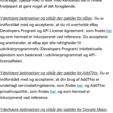
forårsage, hjælpe med til eller med kendskab dertil tillade
tredjepart at gøre noget af det foregående.
Yderligere betingelser og vilkår der gælder for eBay
. Du er
indforstået med og accepterer, at du vil overholde eBay
Developers Program og API License Agreement, som findes
her
og som hermed er inkorporeret ved reference. Du accepterer
og anerkender, at eBay ejer alle rettigheder til
udviklerprogrammets (Developers Program) intellektuelle
ejendom som beskrevet i udviklerprogrammet og API-
licensaftalen.
Yderligere betingelser og vilkår der gælder for AddThis
.
Du er
indforstået med og accepterer, at din brug af AddThis er
underlagt servicebetingelserne, som findes
her
, og AddThis'
privatlivspolitik, som findes
her
, og som hermed er
inkorporeret ved reference.
Yderligere betingelser og vilkår der gælder for Google Maps
.