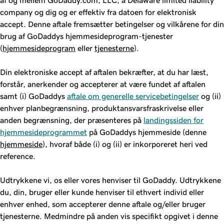
af og mellem GoDaddy.com, LLC, a Delaware limited liability
company og dig og er effektiv fra datoen for elektronisk
accept. Denne aftale fremsætter betingelser og vilkårene for din
brug af GoDaddys hjemmesideprogram-tjenester
(
hjemmesideprogram
eller
tjenesterne
).
Din elektroniske accept af aftalen bekræfter, at du har læst,
forstår, anerkender og accepterer at være fundet af aftalen
samt (i) GoDaddys
aftale om generelle servicebetingelser
og (ii)
enhver planbegrænsning, produktansvarsfraskrivelse eller
anden begrænsning, der præsenteres på
landingssiden for
hjemmesideprogrammet
på GoDaddys hjemmeside (denne
hjemmeside
), hvoraf både (i) og (ii) er inkorporeret heri ved
reference.
Udtrykkene vi, os eller vores henviser til GoDaddy. Udtrykkene
du, din, bruger eller kunde henviser til ethvert individ eller
enhver enhed, som accepterer denne aftale og/eller bruger
tjenesterne. Medmindre på anden vis specifikt opgivet i denne