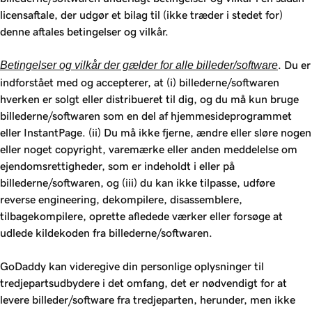
licensaftale, der udgør et bilag til (ikke træder i stedet for)
denne aftales betingelser og vilkår.
Betingelser og vilkår der gælder for alle billeder/software
. Du er
indforstået med og accepterer, at (i) billederne/softwaren
hverken er solgt eller distribueret til dig, og du må kun bruge
billederne/softwaren som en del af hjemmesideprogrammet
eller InstantPage. (ii) Du må ikke fjerne, ændre eller sløre nogen
eller noget copyright, varemærke eller anden meddelelse om
ejendomsrettigheder, som er indeholdt i eller på
billederne/softwaren, og (iii) du kan ikke tilpasse, udføre
reverse engineering, dekompilere, disassemblere,
tilbagekompilere, oprette afledede værker eller forsøge at
udlede kildekoden fra billederne/softwaren.
GoDaddy kan videregive din personlige oplysninger til
tredjepartsudbydere i det omfang, det er nødvendigt for at
levere billeder/software fra tredjeparten, herunder, men ikke