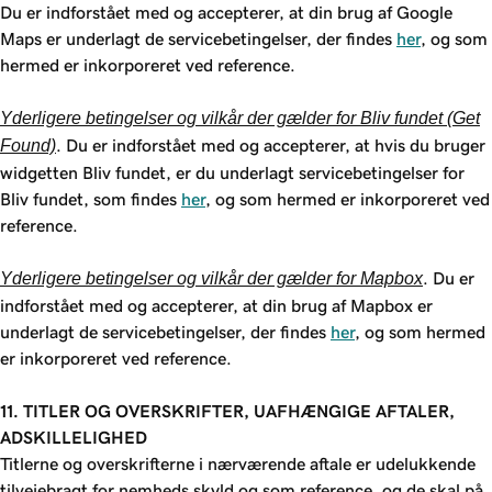
Du er indforstået med og accepterer, at din brug af Google
Maps er underlagt de servicebetingelser, der findes
her
, og som
hermed er inkorporeret ved reference.
Yderligere betingelser og vilkår der gælder for Bliv fundet (Get
Found)
. Du er indforstået med og accepterer, at hvis du bruger
widgetten Bliv fundet, er du underlagt servicebetingelser for
Bliv fundet, som findes
her
, og som hermed er inkorporeret ved
reference.
Yderligere betingelser og vilkår der gælder for Mapbox
. Du er
indforstået med og accepterer, at din brug af Mapbox er
underlagt de servicebetingelser, der findes
her
, og som hermed
er inkorporeret ved reference.
11. TITLER OG OVERSKRIFTER, UAFHÆNGIGE AFTALER,
ADSKILLELIGHED
Titlerne og overskrifterne i nærværende aftale er udelukkende
tilvejebragt for nemheds skyld og som reference, og de skal på