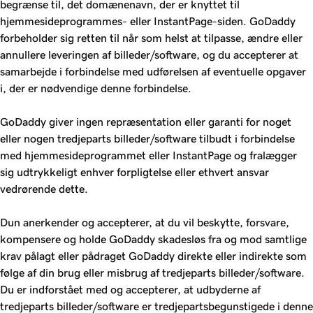
begrænse til, det domænenavn, der er knyttet til
hjemmesideprogrammes- eller InstantPage-siden. GoDaddy
forbeholder sig retten til når som helst at tilpasse, ændre eller
annullere leveringen af billeder/software, og du accepterer at
samarbejde i forbindelse med udførelsen af eventuelle opgaver
i, der er nødvendige denne forbindelse.
GoDaddy giver ingen repræsentation eller garanti for noget
eller nogen tredjeparts billeder/software tilbudt i forbindelse
med hjemmesideprogrammet eller InstantPage og fralægger
sig udtrykkeligt enhver forpligtelse eller ethvert ansvar
vedrørende dette.
Dun anerkender og accepterer, at du vil beskytte, forsvare,
kompensere og holde GoDaddy skadesløs fra og mod samtlige
krav pålagt eller pådraget GoDaddy direkte eller indirekte som
følge af din brug eller misbrug af tredjeparts billeder/software.
Du er indforstået med og accepterer, at udbyderne af
tredjeparts billeder/software er tredjepartsbegunstigede i denne