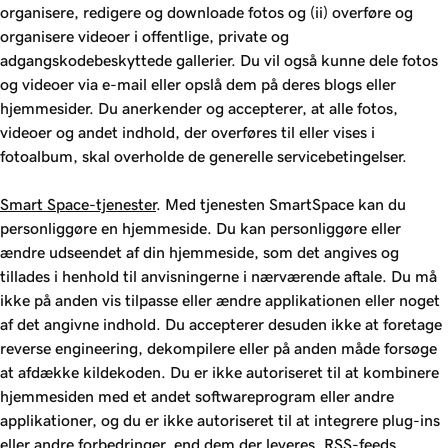
organisere, redigere og downloade fotos og (ii) overføre og
organisere videoer i offentlige, private og
adgangskodebeskyttede gallerier. Du vil også kunne dele fotos
og videoer via e-mail eller opslå dem på deres blogs eller
hjemmesider. Du anerkender og accepterer, at alle fotos,
videoer og andet indhold, der overføres til eller vises i
fotoalbum, skal overholde de generelle servicebetingelser.
Smart Space-tjenester
. Med tjenesten SmartSpace kan du
personliggøre en hjemmeside. Du kan personliggøre eller
ændre udseendet af din hjemmeside, som det angives og
tillades i henhold til anvisningerne i nærværende aftale. Du må
ikke på anden vis tilpasse eller ændre applikationen eller noget
af det angivne indhold. Du accepterer desuden ikke at foretage
reverse engineering, dekompilere eller på anden måde forsøge
at afdække kildekoden. Du er ikke autoriseret til at kombinere
hjemmesiden med et andet softwareprogram eller andre
applikationer, og du er ikke autoriseret til at integrere plug-ins
eller andre forbedringer, end dem der leveres. RSS-feeds,