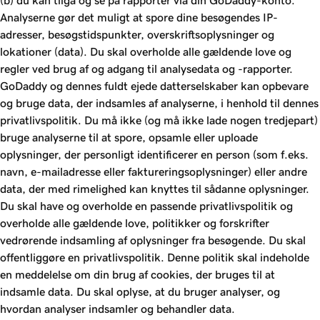
(b) du kan tilgå og se på rapporter via din GoDaddy-konto.
Analyserne gør det muligt at spore dine besøgendes IP-
adresser, besøgstidspunkter, overskriftsoplysninger og
lokationer (data). Du skal overholde alle gældende love og
regler ved brug af og adgang til analysedata og -rapporter.
GoDaddy og dennes fuldt ejede datterselskaber kan opbevare
og bruge data, der indsamles af analyserne, i henhold til dennes
privatlivspolitik. Du må ikke (og må ikke lade nogen tredjepart)
bruge analyserne til at spore, opsamle eller uploade
oplysninger, der personligt identificerer en person (som f.eks.
navn, e-mailadresse eller faktureringsoplysninger) eller andre
data, der med rimelighed kan knyttes til sådanne oplysninger.
Du skal have og overholde en passende privatlivspolitik og
overholde alle gældende love, politikker og forskrifter
vedrørende indsamling af oplysninger fra besøgende. Du skal
offentliggøre en privatlivspolitik. Denne politik skal indeholde
en meddelelse om din brug af cookies, der bruges til at
indsamle data. Du skal oplyse, at du bruger analyser, og
hvordan analyser indsamler og behandler data.