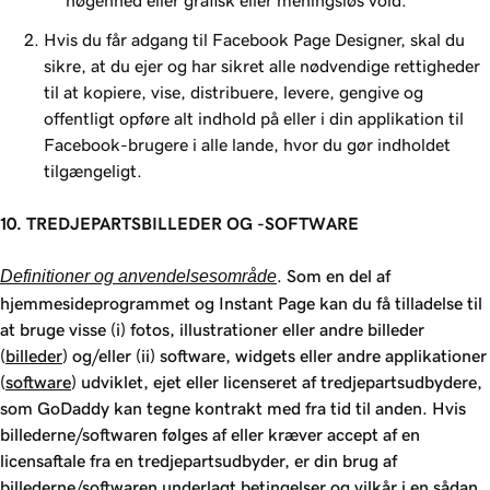
nøgenhed eller grafisk eller meningsløs vold.
Hvis du får adgang til Facebook Page Designer, skal du
sikre, at du ejer og har sikret alle nødvendige rettigheder
til at kopiere, vise, distribuere, levere, gengive og
offentligt opføre alt indhold på eller i din applikation til
Facebook-brugere i alle lande, hvor du gør indholdet
tilgængeligt.
10. TREDJEPARTSBILLEDER OG -SOFTWARE
Definitioner og anvendelsesområde
. Som en del af
hjemmesideprogrammet og Instant Page kan du få tilladelse til
at bruge visse (i) fotos, illustrationer eller andre billeder
(
billeder
) og/eller (ii) software, widgets eller andre applikationer
(
software
) udviklet, ejet eller licenseret af tredjepartsudbydere,
som GoDaddy kan tegne kontrakt med fra tid til anden. Hvis
billederne/softwaren følges af eller kræver accept af en
licensaftale fra en tredjepartsudbyder, er din brug af
billederne/softwaren underlagt betingelser og vilkår i en sådan