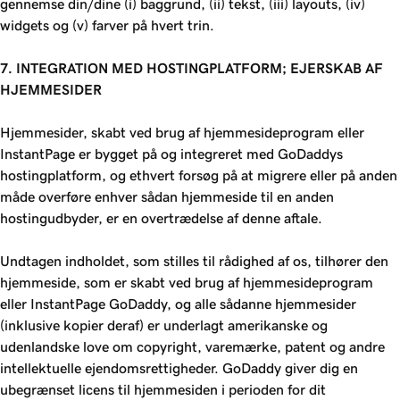
gennemse din/dine (i) baggrund, (ii) tekst, (iii) layouts, (iv)
widgets og (v) farver på hvert trin.
7. INTEGRATION MED HOSTINGPLATFORM; EJERSKAB AF
HJEMMESIDER
Hjemmesider, skabt ved brug af hjemmesideprogram eller
InstantPage er bygget på og integreret med GoDaddys
hostingplatform, og ethvert forsøg på at migrere eller på anden
måde overføre enhver sådan hjemmeside til en anden
hostingudbyder, er en overtrædelse af denne aftale.
Undtagen indholdet, som stilles til rådighed af os, tilhører den
hjemmeside, som er skabt ved brug af hjemmesideprogram
eller InstantPage GoDaddy, og alle sådanne hjemmesider
(inklusive kopier deraf) er underlagt amerikanske og
udenlandske love om copyright, varemærke, patent og andre
intellektuelle ejendomsrettigheder. GoDaddy giver dig en
ubegrænset licens til hjemmesiden i perioden for dit