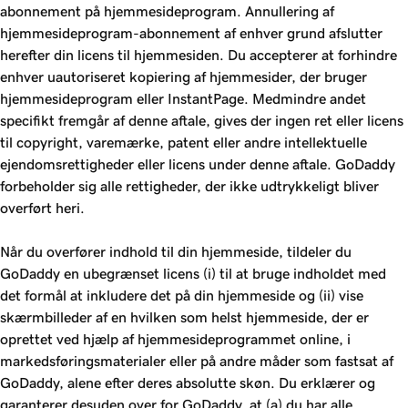
abonnement på hjemmesideprogram. Annullering af
hjemmesideprogram-abonnement af enhver grund afslutter
herefter din licens til hjemmesiden. Du accepterer at forhindre
enhver uautoriseret kopiering af hjemmesider, der bruger
hjemmesideprogram eller InstantPage. Medmindre andet
specifikt fremgår af denne aftale, gives der ingen ret eller licens
til copyright, varemærke, patent eller andre intellektuelle
ejendomsrettigheder eller licens under denne aftale. GoDaddy
forbeholder sig alle rettigheder, der ikke udtrykkeligt bliver
overført heri.
Når du overfører indhold til din hjemmeside, tildeler du
GoDaddy en ubegrænset licens (i) til at bruge indholdet med
det formål at inkludere det på din hjemmeside og (ii) vise
skærmbilleder af en hvilken som helst hjemmeside, der er
oprettet ved hjælp af hjemmesideprogrammet online, i
markedsføringsmaterialer eller på andre måder som fastsat af
GoDaddy, alene efter deres absolutte skøn. Du erklærer og
garanterer desuden over for GoDaddy, at (a) du har alle