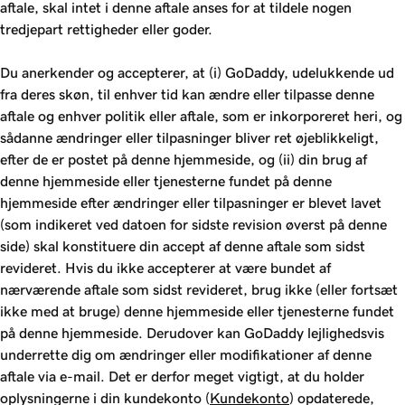
aftale, skal intet i denne aftale anses for at tildele nogen
tredjepart rettigheder eller goder.
Du anerkender og accepterer, at (i) GoDaddy, udelukkende ud
fra deres skøn, til enhver tid kan ændre eller tilpasse denne
aftale og enhver politik eller aftale, som er inkorporeret heri, og
sådanne ændringer eller tilpasninger bliver ret øjeblikkeligt,
efter de er postet på denne hjemmeside, og (ii) din brug af
denne hjemmeside eller tjenesterne fundet på denne
hjemmeside efter ændringer eller tilpasninger er blevet lavet
(som indikeret ved datoen for sidste revision øverst på denne
side) skal konstituere din accept af denne aftale som sidst
revideret. Hvis du ikke accepterer at være bundet af
nærværende aftale som sidst revideret, brug ikke (eller fortsæt
ikke med at bruge) denne hjemmeside eller tjenesterne fundet
på denne hjemmeside. Derudover kan GoDaddy lejlighedsvis
underrette dig om ændringer eller modifikationer af denne
aftale via e-mail. Det er derfor meget vigtigt, at du holder
oplysningerne i din kundekonto (
Kundekonto
) opdaterede,