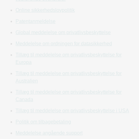
bruge) denne hjemmeside eller tjenesterne. Derudover kan
GoDaddy lejlighedsvist underrette dig om ændringer eller
Online sikkerhedslovpolitik
tilpasninger af nærværende aftale via e-mail. Det er derfor
Patentanmeldelse
meget vigtigt, at du holder oplysningerne i din kundekonto
("
konto
") opdaterede. GoDaddy påtager sig intet ansvar for,
Global meddelelse om privatlivsbeskyttelse
at du ikke modtager e-mailmeddelelser, så længe den
Meddelelse om ordningen for datasikkerhed
sendes e-mailen til den aktuelle e-mailadresse, du har
registreret for din konto. Derudover kan GoDaddy bringe din
Tillæg til meddelelse om privatlivsbeskyttelse for
brug af tjenesterne til ophør som følge af enhver
Europa
overtrædelse af nogen af bestemmelserne i nærværende
Tillæg til meddelelse om privatlivsbeskyttelse for
aftale, som du forårsager.
GODADDY FORBEHOLDER SIG
Australien
RETTEN TIL NÅR SOM HELST AT MODIFICERE,
ÆNDRE ELLER AFBRYDE DELE AF HJEMMESIDEN
Tillæg til meddelelse om privatlivsbeskyttelse for
ELLER TJENESTER, HERUNDER, UDEN
Canada
BEGRÆNSNING, PRISER OG GEBYRER FOR SAMME.
Tillæg til meddelelse om privatlivsbeskyttelse i USA
3. BERETTIGELSE; BEMYNDIGELSE
Politik om tilbagebetaling
Denne hjemmeside og tjenesterne er kun tilgængelige for
Meddelelse angående support
erhvervskunder ("
brugere
"), som kan indgå bindende