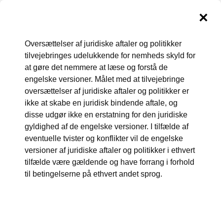
GoDaddys juridiske aftaler
Oversættelser af juridiske aftaler og politikker
tilvejebringes udelukkende for nemheds skyld for
og politikker
at gøre det nemmere at læse og forstå de
engelske versioner. Målet med at tilvejebringe
Denne side indeholder link til aktuelle koncernpolitikker og
oversættelser af juridiske aftaler og politikker er
aftaler for produkter og tjenester, som kan fås gennem
ikke at skabe en juridisk bindende aftale, og
GoDaddy. Klik på politikken/aftalen for at få vist de
disse udgør ikke en erstatning for den juridiske
dokumenter, der vises på denne side.
gyldighed af de engelske versioner. I tilfælde af
eventuelle tvister og konflikter vil de engelske
versioner af juridiske aftaler og politikker i ethvert
tilfælde være gældende og have forrang i forhold
til betingelserne på ethvert andet sprog.
GoDaddy – AFTALE OM GENERELLE
SERVICEBETINGELSER