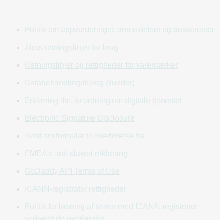
skal anses for at give tredjepartsrettigheder eller fordele,
som alle hermed fraskrives, undtagen de
tredjepartsrettigheder, der er beskrevet i
Politik om appvurderinger, anmeldelser og besvarelser
Tvistbilæggelsesafsnit 25 nedenfor.
Airos retningslinjer for brug
2. ÆNDRING AF AFTALE, HJEMMESIDE ELLER
Retningslinjer og rettigheder for varemærker
TJENESTER
GoDaddy kan, efter eget og absolutte skøn, til enhver tid
Databehandlingstillæg (kunder)
ændre eller modificere nærværende aftale og eventuelle
Erklæring ifm. forordning om digitale tjenester
politikker eller aftaler, der er inkorporeret heri, og sådanne
ændringer eller modifikationer træder i kraft med det samme,
Electronic Signature Disclosure
når de offentliggøres på denne hjemmeside (undtagen afsnit
Tvist om formular til overførelse fra
25 om tvistbilæggelse, der fastlægger proceduren for
ændringer af dette afsnit). Din brug af denne hjemmeside
EMEA's anti-slaveri erklæring
eller tjenesterne, efter at sådanne ændringer eller
GoDaddy API Terms of Use
modifikationer er foretaget, betragtes som din accept af
nærværende aftale som senest revideret. Hvis du ikke
ICANN-registrator rettigheder
accepterer at være bundet af nærværende aftale som den
Politik for løsning af tvister med ICANN-registrator
senest reviderede, må du ikke bruge (eller fortsætte med at
vedrørende overførsler