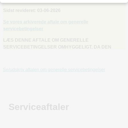
Sidst revideret: 03-06-2026
Se vores arkiverede aftale om generelle
servicebetingelser
LÆS DENNE AFTALE OM GENERELLE
SERVICEBETINGELSER OMHYGGELIGT, DA DEN
INDEHOLDER VIGTIGE OPLYSNINGER OM DINE
JURIDISKE RETTIGHEDER, FORPLIGTELSER OG
RETSMIDLER, HERUNDER, MEN IKKE BEGRÆNSET
Se/udskriv aftalen om generelle servicebetingelser
TIL, FRASIGELSE AF RETTIGHEDER,
ANSVARSBEGRÆNSNINGER, DIN
SKADESLØSHOLDELSE TIL OS OG
TVISTBILÆGGELSE. BEMÆRK, AT I USA, I DEN
UDSTRÆKNING DET ER TILLADT I HENHOLD TIL
Serviceaftaler
GÆLDENDE LOVGIVNING, KRÆVER DISSE VILKÅR
BRUG AF VOLDGIFT PÅ INDIVIDUELT GRUNDLAG TIL
AT LØSE TVISTER, I STEDET FOR DOMSTOLE ELLER